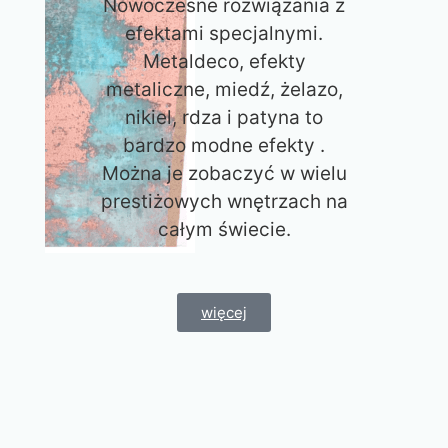
Nowoczesne rozwiązania z
efektami specjalnymi.
Metaldeco, efekty
metaliczne, miedź, żelazo,
nikiel, rdza i patyna to
bardzo modne efekty .
Można je zobaczyć w wielu
prestiżowych wnętrzach na
całym świecie.
więcej