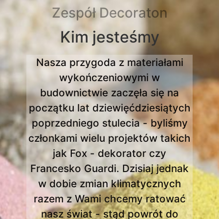
Zespół Decoraton
Kim jesteśmy
Nasza przygoda z materiałami
wykończeniowymi w
budownictwie zaczęła się na
początku lat dziewięćdziesiątych
poprzedniego stulecia - byliśmy
członkami wielu projektów takich
jak Fox - dekorator czy
Francesko Guardi. Dzisiaj jednak
w dobie zmian klimatycznych
razem z Wami chcemy ratować
nasz świat - stąd powrót do