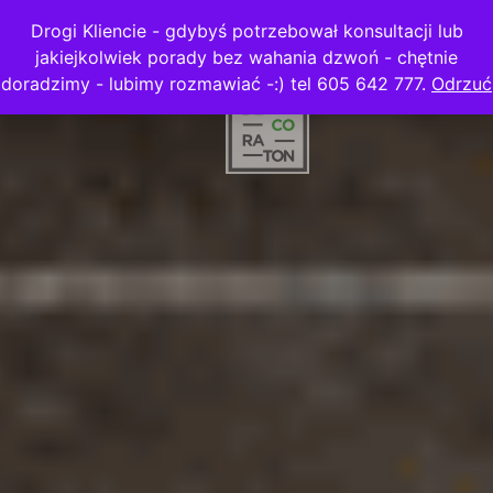
Drogi Kliencie - gdybyś potrzebował konsultacji lub
jakiejkolwiek porady bez wahania dzwoń - chętnie
doradzimy - lubimy rozmawiać -:) tel 605 642 777.
Odrzuć