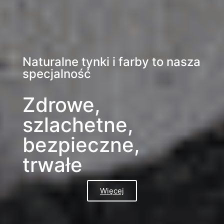
Naturalne tynki i farby to nasza
specjalność
Zdrowe,
szlachetne,
bezpieczne,
trwałe
Więcej