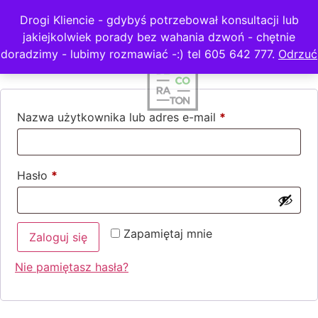
Drogi Kliencie - gdybyś potrzebował konsultacji lub
jakiejkolwiek porady bez wahania dzwoń - chętnie
Logowanie
doradzimy - lubimy rozmawiać -:) tel 605 642 777.
Odrzuć
Nazwa użytkownika lub adres e-mail
*
Hasło
*
Zapamiętaj mnie
Zaloguj się
Nie pamiętasz hasła?