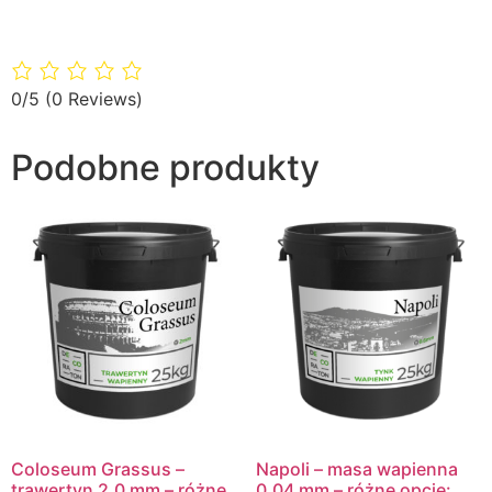
0/5
(0 Reviews)
Podobne produkty
Coloseum Grassus –
Napoli – masa wapienna
trawertyn 2,0 mm – różne
0,04 mm – różne opcje: