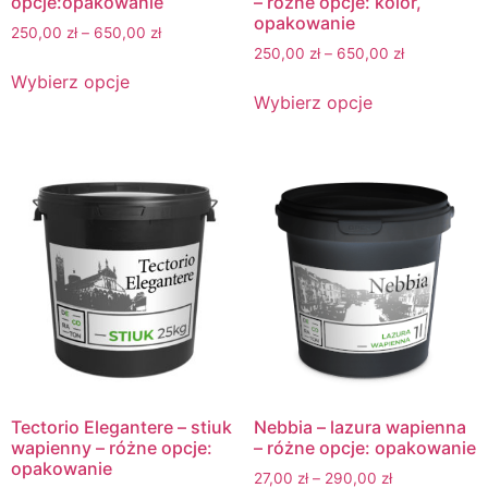
opcje:opakowanie
– różne opcje: kolor,
opakowanie
250,00
zł
–
650,00
zł
250,00
zł
–
650,00
zł
Wybierz opcje
Wybierz opcje
Tectorio Elegantere – stiuk
Nebbia – lazura wapienna
wapienny – różne opcje:
– różne opcje: opakowanie
opakowanie
27,00
zł
–
290,00
zł