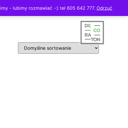
imy - lubimy rozmawiać -:) tel 605 642 777.
Odrzuć