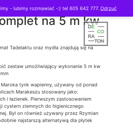
imy - lubimy rozmawiać -:) tel 605 642 777.
Odrzuć
komplet na 5 m kw
mat Tadelaktu oraz mydła znajdują się na
pić zestaw umożliwiający wykonanie 5 m kw
4 mm
z Maroka tynk wapienny, używany od ponad
olicach Marakeszu stosowany jako:
ch i łazienek. Pierwszym zastosowaniem
cji cystern ziemnych do higienicznego
ej. Był on również używany przez Rzymian
dobnie najstarszą alternatywą dla płytek