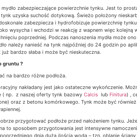
 mydło zabezpieczające powierzchnie tynku. Jest to prosta
tynk uzyska suchość dotykową. Świeżo położony nieskarb
doskonale zabezpiecza i hydrofobizuje powierzchnię tynku
ybko wysycha i wchodzi w reakcję z wapnem więc kolejną 
chnięciu poprzedniej. Podczas nanoszenia mydła może ono
dło należy nanieść na tynk najpóźniej do 24 godzin po apli
już bardzo słaba i może być nieskuteczna.
 gruntu ?
ć na bardzo różne podłoża.
oracyjny nakładany jest jako ostateczne wykończenie. Moż
 ( np. z naszej oferty tynk bazowy
Calcis
lub
Finitura
) , 
one) oraz z betonu komórkowego. Tynk może być również
apiennej.
rze przygotować podłoże przed nałożeniem tynku. Jeżeli p
m na to sposobem przygotowania jest intensywne namoczen
 poprzedniego dnia dużą ilością wodą – tzn. oblanie ścia