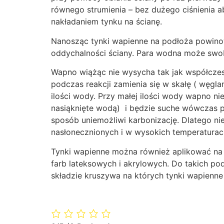
równego strumienia – bez dużego ciśnienia a
nakładaniem tynku na ścianę.
Nanosząc tynki wapienne na podłoża powinow
oddychalności ściany. Para wodna może swo
Wapno wiążąc nie wysycha tak jak współczes
podczas reakcji zamienia się w skałę ( węgl
ilości wody. Przy małej ilości wody wapno ni
nasiąknięte wodą) i będzie suche wówczas po
sposób uniemożliwi karbonizację. Dlatego n
nasłonecznionych i w wysokich temperaturac
Tynki wapienne można również aplikować na p
farb lateksowych i akrylowych. Do takich p
składzie kruszywa na których tynki wapienne