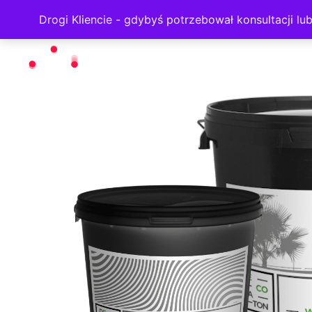
Strona główna
/
Komplety produktów na usta
Drogi Kliencie - gdybyś potrzebował konsultacji l