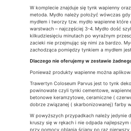
W komplecie znajduje się tynk wapienny oraz
metoda. Mydło należy położyć wówczas gdy 
mydłem i tworzy tzw. mydło wapienne które 
warstwach – najczęściej 3-4. Mydło dość sz
kilkudziesięciu minutach po wyraźnym przes
zacieki nie przejmując się nimi za bardzo. My
zachodząca pomiędzy tynkiem a mydłem jest 
Dlaczego nie oferujemy w zestawie żadnego
Ponieważ produkty wapienne można aplikowa
Trawertyn Coloseum Parvus jest to tynk dek
powinowate czyli tynki cementowe, wapienne
betonowe keramzytowe, ceramiczne ( czerw
dobrze związanej ( skarbonizowanej) farby w
W powyższych przypadkach należy jedynie dob
kruszy się w rękach i nie odpada najlepszy
przy pomocy oblania ściany po raz pierwszy