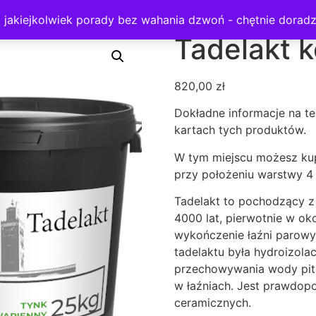
loną powierzchnię
/ Tadelakt komplet na 5 m kw
ub jakiejkolwiek porady bez wahania dzwoń - chętnie doradz
Tadelakt 
820,00
zł
Dokładne informacje na te
kartach tych produktów.
W tym miejscu możesz ku
przy położeniu warstwy 
Tadelakt to pochodzący 
4000 lat, pierwotnie w ok
wykończenie łaźni parowy
tadelaktu była hydroizola
przechowywania wody pitn
w łaźniach. Jest prawdopo
ceramicznych.