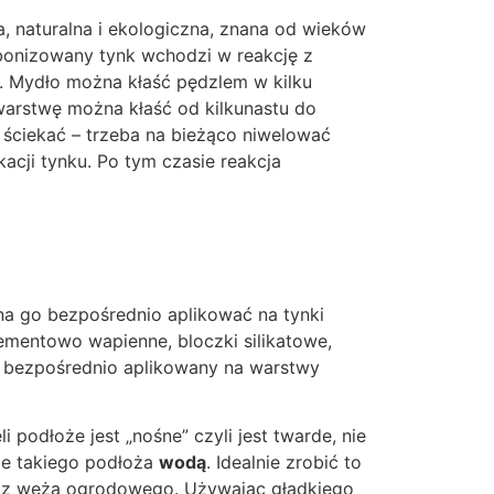
, naturalna i ekologiczna, znana od wieków
onizowany tynk wchodzi w reakcję z
. Mydło można kłaść pędzlem w kilku
warstwę można kłaść od kilkunastu do
 ściekać – trzeba na bieżąco niwelować
kacji tynku. Po tym czasie reakcja
na go bezpośrednio aplikować na tynki
cementowo wapienne, bloczki silikatowe,
 bezpośrednio aplikowany na warstwy
odłoże jest „nośne” czyli jest twarde, nie
ie takiego podłoża
wodą
. Idealnie zrobić to
ny z węża ogrodowego. Używając gładkiego