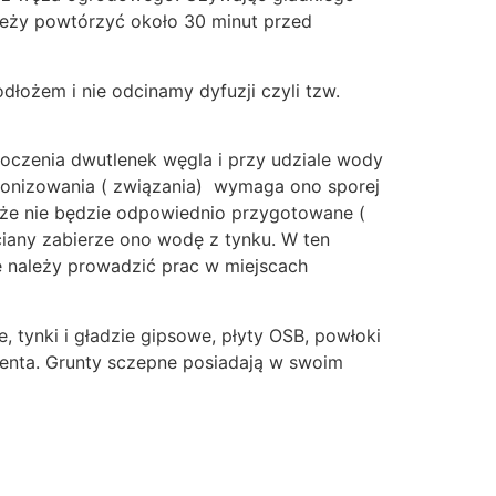
ależy powtórzyć około 30 minut przed
ożem i nie odcinamy dyfuzji czyli tzw.
oczenia dwutlenek węgla i przy udziale wody
arbonizowania ( związania) wymaga ono sporej
łoże nie będzie odpowiednio przygotowane (
ciany zabierze ono wodę z tynku. W ten
 należy prowadzić prac w miejscach
tynki i gładzie gipsowe, płyty OSB, powłoki
enta. Grunty sczepne posiadają w swoim