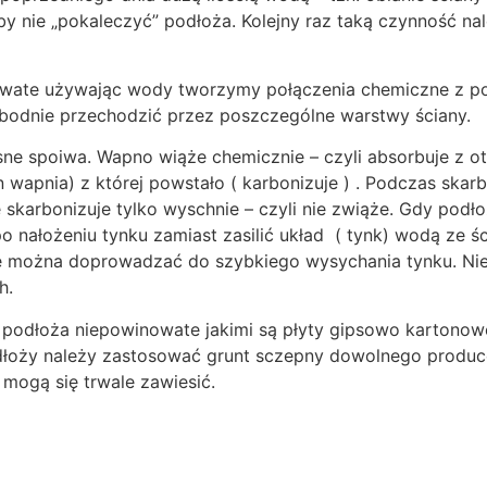
by nie „pokaleczyć” podłoża. Kolejny raz taką czynność n
ate używając wody tworzymy połączenia chemiczne z podł
bodnie przechodzić przez poszczególne warstwy ściany.
ne spoiwa. Wapno wiąże chemicznie – czyli absorbuje z ot
an wapnia) z której powstało ( karbonizuje ) . Podczas sk
e skarbonizuje tylko wyschnie – czyli nie zwiąże. Gdy pod
 nałożeniu tynku zamiast zasilić układ ( tynk) wodą ze ś
ie można doprowadzać do szybkiego wysychania tynku. Nie
h.
odłoża niepowinowate jakimi są płyty gipsowo kartonowe, 
odłoży należy zastosować grunt sczepny dowolnego produc
 mogą się trwale zawiesić.